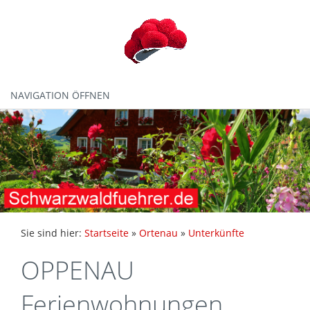
NAVIGATION ÖFFNEN
Sie sind hier:
Startseite
»
Ortenau
»
Unterkünfte
OPPENAU
Ferienwohnungen