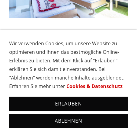
Geräumige Wohnküche mit Herd,
Wir verwenden Cookies, um unsere Website zu
Spülmaschine, Kühlschrank mit Gefrierfach,
optimieren und Ihnen das bestmögliche Online-
Backofen, Essecke, Kaffeemaschine, Toaster,
Erlebnis zu bieten. Mit dem Klick auf "Erlauben"
Rührgerät, Kaffeemaschine, Mikrowelle,
erklären Sie sich damit einverstanden. Bei
Wasserkocher
"Ablehnen" werden manche Inhalte ausgeblendet.
Kaffeefilter, Küchenrolle, Spülmaschinentabs
Erfahren Sie mehr unter
Cookies & Datenschutz
und Spülmittel sind vorhanden
ERLAUBEN
1 Schlafzimmer mit Fernseher und 1
Wohn/Schlafzimmer mit ausklappbaren Betten
ABLEHNEN
und Fernseher